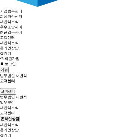
기업법무센터
회생파산센터
새반석소식
우수소송사례
최근업무사례
고객센터
새반석소식
온라인상담
갤러리
회원가입
로그인
메뉴
법무법인 새반석
고객센터
고객센터
법무법인 새반석
업무분야
새반석소식
고객센터
온라인상담
새반석소식
온라인상담
갤러리