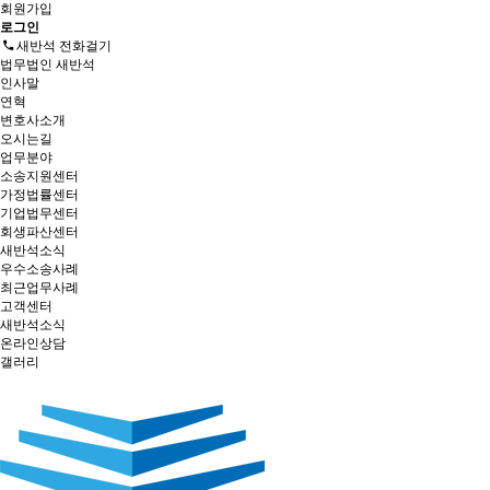
회원가입
로그인
새반석 전화걸기
법무법인 새반석
인사말
연혁
변호사소개
오시는길
업무분야
소송지원센터
가정법률센터
기업법무센터
회생파산센터
새반석소식
우수소송사례
최근업무사례
고객센터
새반석소식
온라인상담
갤러리