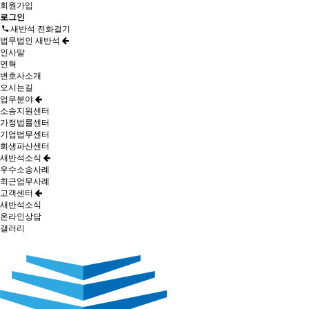
회원가입
로그인
새반석 전화걸기
법무법인 새반석
인사말
연혁
변호사소개
오시는길
업무분야
소송지원센터
가정법률센터
기업법무센터
회생파산센터
새반석소식
우수소송사례
최근업무사례
고객센터
새반석소식
온라인상담
갤러리