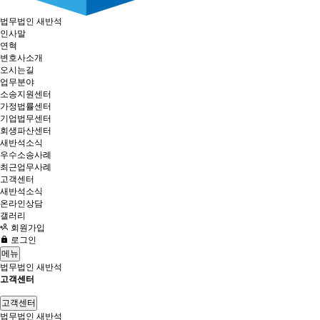
법무법인 새반석
인사말
연혁
변호사소개
오시는길
업무분야
소송지원센터
가정법률센터
기업법무센터
회생파산센터
새반석소식
우수소송사례
최근업무사례
고객센터
새반석소식
온라인상담
갤러리
회원가입
로그인
메뉴
법무법인 새반석
고객센터
고객센터
법무법인 새반석