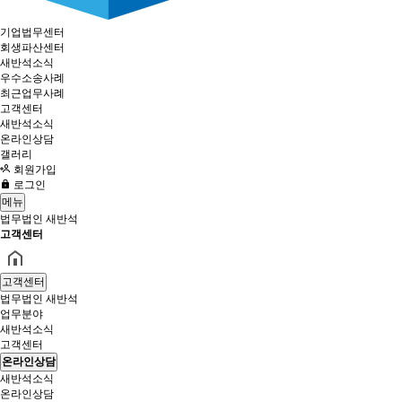
기업법무센터
회생파산센터
새반석소식
우수소송사례
최근업무사례
고객센터
새반석소식
온라인상담
갤러리
회원가입
로그인
메뉴
법무법인 새반석
고객센터
고객센터
법무법인 새반석
업무분야
새반석소식
고객센터
온라인상담
새반석소식
온라인상담