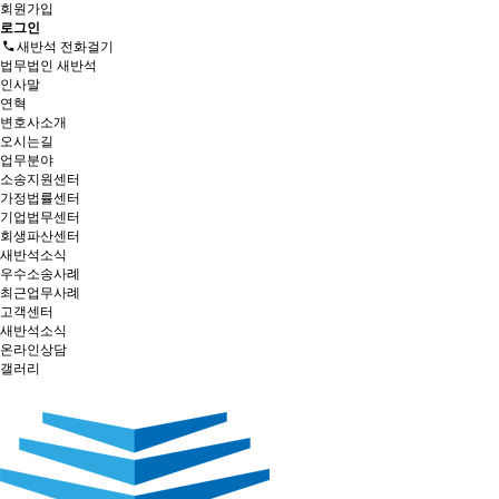
회원가입
로그인
새반석 전화걸기
법무법인 새반석
인사말
연혁
변호사소개
오시는길
업무분야
소송지원센터
가정법률센터
기업법무센터
회생파산센터
새반석소식
우수소송사례
최근업무사례
고객센터
새반석소식
온라인상담
갤러리