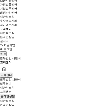
소송지원센터
가정법률센터
기업법무센터
회생파산센터
새반석소식
우수소송사례
최근업무사례
고객센터
새반석소식
온라인상담
갤러리
회원가입
로그인
메뉴
법무법인 새반석
고객센터
고객센터
법무법인 새반석
업무분야
새반석소식
고객센터
온라인상담
새반석소식
온라인상담